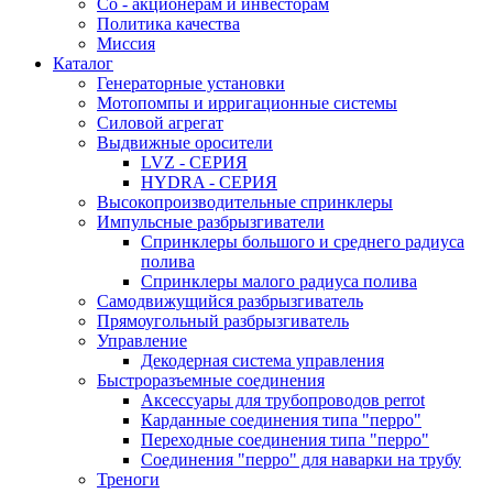
Со - акционерам и инвесторам
Политика качества
Миссия
Каталог
Генераторные установки
Мотопомпы и ирригационные системы
Силовой агрегат
Выдвижные оросители
LVZ - СЕРИЯ
HYDRA - СЕРИЯ
Высокопроизводительные спринклеры
Импульсные разбрызгиватели
Спринклеры большого и среднего радиуса
полива
Спринклеры малого радиуса полива
Самодвижущийся разбрызгиватель
Прямоугольный разбрызгиватель
Управление
Декодерная система управления
Быстроразъемные соединения
Аксессуары для трубопроводов perrot
Карданные соединения типа "перро"
Переходные соединения типа "перро"
Соединения "перро" для наварки на трубу
Треноги