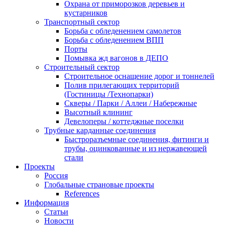
Охрана от приморозков деревьев и
кустарников
Транспортный сектор
Борьба с обледенением самолетов
Борьба с обледенением ВПП
Порты
Помывка жд вагонов в ДЕПО
Строительный сектор
Строительное оснащение дорог и тоннелей
Полив прилегающих территорий
(Гостиницы /Технопарки)
Скверы / Парки / Аллеи / Набережные
Высотный клининг
Девелоперы / коттеджные поселки
Трубные карданные соединения
Быстроразъемные соединения, фитинги и
трубы, оцинкованные и из нержавеющей
стали
Проекты
Россия
Глобальные страновые проекты
References
Информация
Статьи
Новости