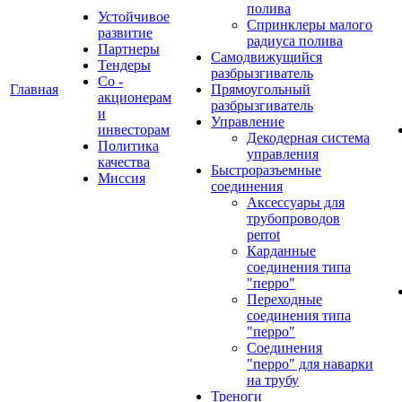
полива
Устойчивое
Спринклеры малого
развитие
радиуса полива
Партнеры
Самодвижущийся
Тендеры
разбрызгиватель
Со -
Главная
Прямоугольный
акционерам
разбрызгиватель
и
Управление
инвесторам
Декодерная система
Политика
управления
качества
Быстроразъемные
Миссия
соединения
Аксессуары для
трубопроводов
perrot
Карданные
соединения типа
"перро"
Переходные
соединения типа
"перро"
Соединения
"перро" для наварки
на трубу
Треноги