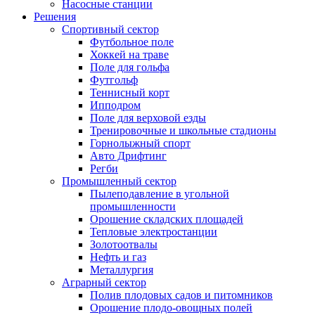
Насосные станции
Решения
Спортивный сектор
Футбольное поле
Хоккей на траве
Поле для гольфа
Футгольф
Теннисный корт
Ипподром
Поле для верховой езды
Тренировочные и школьные стадионы
Горнолыжный спорт
Авто Дрифтинг
Регби
Промышленный сектор
Пылеподавление в угольной
промышленности
Орошение складских площадей
Тепловые электростанции
Золотоотвалы
Нефть и газ
Металлургия
Аграрный сектор
Полив плодовых садов и питомников
Орошение плодо-овощных полей